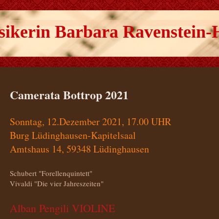
ikerin Barbara Ravenstein-
Camerata Bottrop 2021
Sonntag, 12.Dezember 2021, 17.00 UHR
Burg Lüdinghausen-Kapitelsaal
Amtshaus 14, 59348 Lüdinghausen
Schubert "Forellenquintett"
Vivaldi "Die vier Jahreszeiten"
Alban Pengili VIOLINE