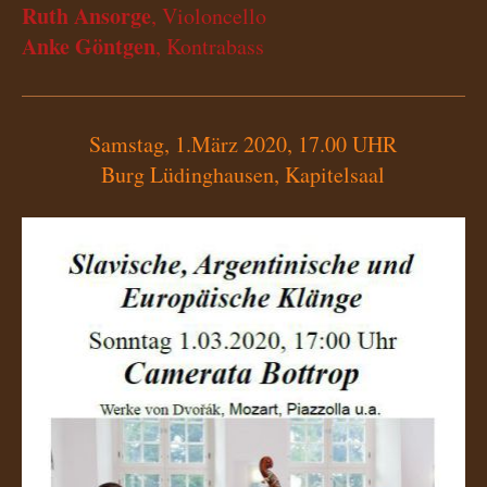
Ruth Ansorge
, Violoncello
Anke Göntgen
, Kontrabass
Samstag, 1.März 2020, 17.00 UHR
Burg Lüdinghausen, Kapitelsaal