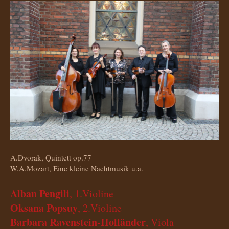
A.Dvorak, Quintett op.77
W.A.Mozart, Eine kleine Nachtmusik u.a.
Alban Pengili
, 1.Violine
Oksana Popsuy
, 2.Violine
Barbara Ravenstein-Holländer
, Viola